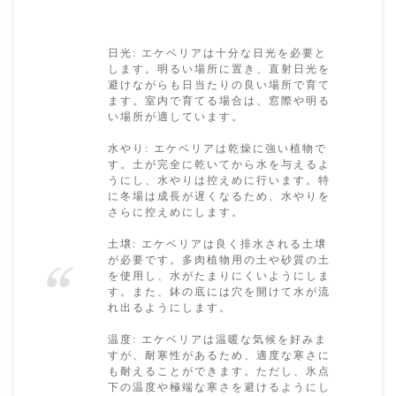
日光: エケベリアは十分な日光を必要と
します。明るい場所に置き、直射日光を
避けながらも日当たりの良い場所で育て
ます。室内で育てる場合は、窓際や明る
い場所が適しています。
水やり: エケベリアは乾燥に強い植物で
す。土が完全に乾いてから水を与えるよ
うにし、水やりは控えめに行います。特
に冬場は成長が遅くなるため、水やりを
さらに控えめにします。
土壌: エケベリアは良く排水される土壌
が必要です。多肉植物用の土や砂質の土
を使用し、水がたまりにくいようにしま
す。また、鉢の底には穴を開けて水が流
れ出るようにします。
温度: エケベリアは温暖な気候を好みま
すが、耐寒性があるため、適度な寒さに
も耐えることができます。ただし、氷点
下の温度や極端な寒さを避けるようにし