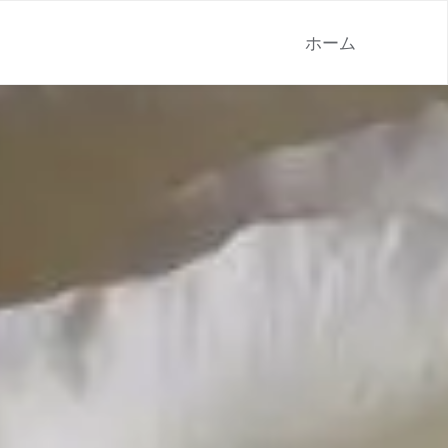
コ
ホーム
ン
テ
ン
ツ
へ
ス
キ