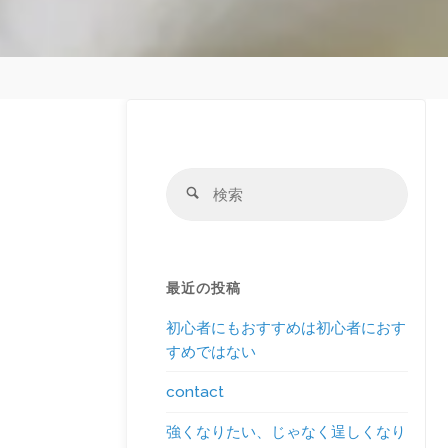
ッ
プ
検
検
索
索
対
象:
最近の投稿
初心者にもおすすめは初心者におす
すめではない
contact
強くなりたい、じゃなく逞しくなり