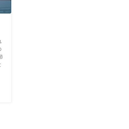
れ
の
節
と