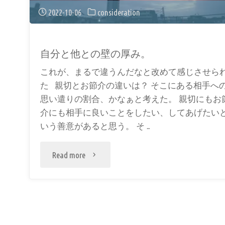
2022-10-06
consideration
自分と他との壁の厚み。
これが、まるで違うんだなと改めて感じさせら
た 親切とお節介の違いは？ そこにある相手へ
思い遣りの割合、かなぁと考えた。 親切にもお
介にも相手に良いことをしたい、してあげたい
いう善意があると思う。 そ …
"自
Read more
分
と