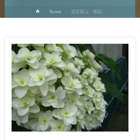
ホ
flower
花言葉は、寛容。
ー
ム